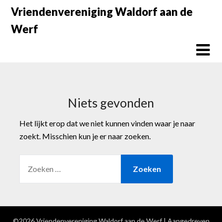
Doorgaan
Vriendenvereniging Waldorf aan de
naar
Werf
inhoud
Niets gevonden
Het lijkt erop dat we niet kunnen vinden waar je naar
zoekt. Misschien kun je er naar zoeken.
ZOEKEN
NAAR:
©2026 Vriendenvereniging Waldorf aan de Werf
| Aangedreven