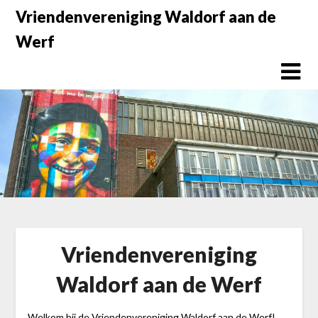
Doorgaan
Vriendenvereniging Waldorf aan de
naar
Werf
inhoud
Vriendenvereniging
Waldorf aan de Werf
Welkom bij de Vriendenvereniging Waldorf aan de Werf!