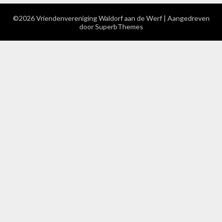
©2026 Vriendenvereniging Waldorf aan de Werf
| Aangedreven
door
SuperbThemes